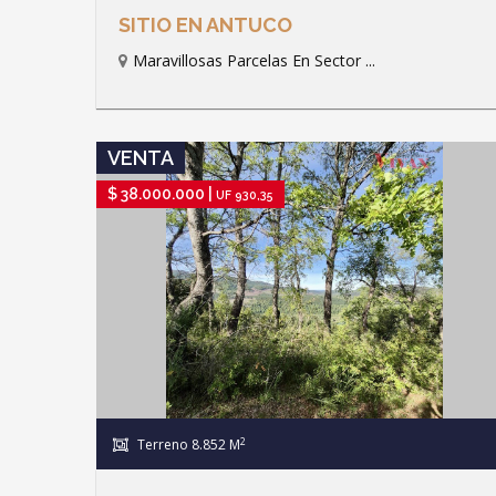
SITIO EN ANTUCO
Maravillosas Parcelas En Sector ...
IR A FICHA DE PROPIEDAD
VENTA
$ 38.000.000 |
UF 930,35
2
Terreno 8.852 M