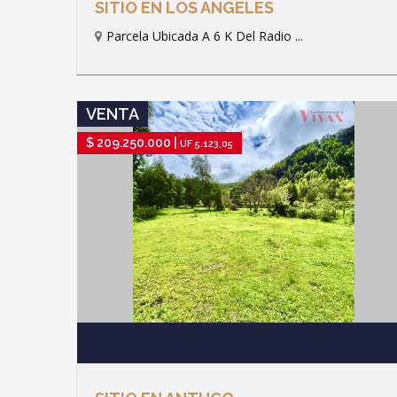
SITIO EN LOS ANGELES
Parcela Ubicada A 6 K Del Radio ...
IR A FICHA DE PROPIEDAD
VENTA
$ 209.250.000 |
UF 5.123,05