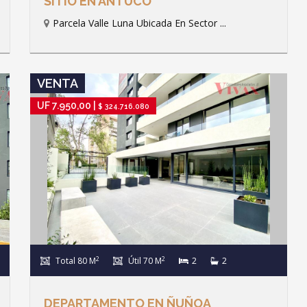
SITIO EN ANTUCO
Parcela Valle Luna Ubicada En Sector ...
IR A FICHA DE PROPIEDAD
VENTA
UF 7.950,00 |
$ 324.716.080
2
2
Total 80 M
Útil 70 M
2
2
DEPARTAMENTO EN ÑUÑOA