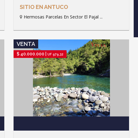
SITIO EN ANTUCO
Hermosas Parcelas En Sector El Pajal ...
IR A FICHA DE PROPIEDAD
VENTA
$ 40.000.000 |
UF 979,32