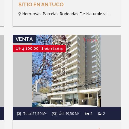
SITIO EN ANTUCO
Hermosas Parcelas Rodeadas De Naturaleza ...
IR A FICHA DE PROPIEDAD
VENTA
UF 4.100,00 |
$ 167.463.639
2
2
Total 57,50 M
Útil 49,50 M
2
2