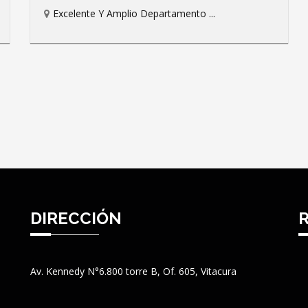
Excelente Y Amplio Departamento ...
DIRECCIÓN
Av. Kennedy N°6.800 torre B, Of. 605, Vitacura