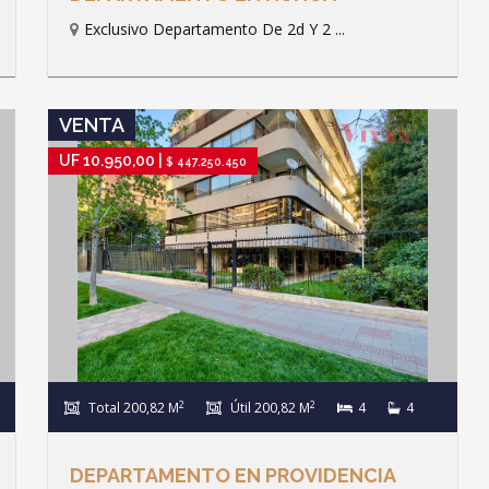
Exclusivo Departamento De 2d Y 2 ...
IR A FICHA DE PROPIEDAD
VENTA
UF 10.950,00 |
$ 447.250.450
2
2
Total 200,82 M
Útil 200,82 M
4
4
DEPARTAMENTO EN PROVIDENCIA