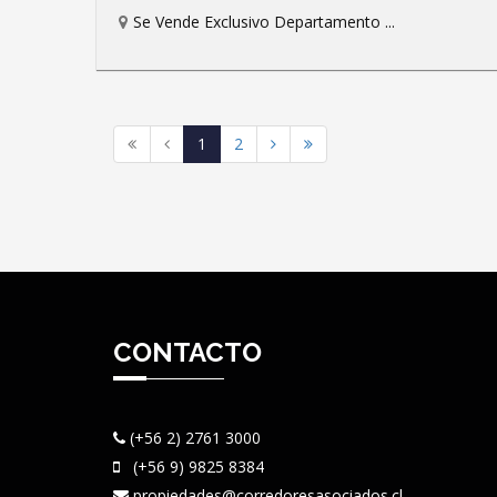
Se Vende Exclusivo Departamento ...
1
2
CONTACTO
(+56 2) 2761 3000
(+56 9) 9825 8384
propiedades@corredoresasociados.cl