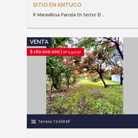
SITIO EN ANTUCO
Maravillosa Parcela En Sector El ...
IR A FICHA DE PROPIEDAD
VENTA
$ 160.000.000 |
UF 3.917,27
2
Terreno 13.569 M