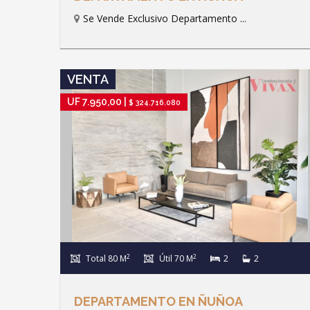
Se Vende Exclusivo Departamento ...
IR A FICHA DE PROPIEDAD
VENTA
UF 7.950,00 |
$ 324.716.080
2
2
Total 80 M
Útil 70 M
2
2
DEPARTAMENTO EN ÑUÑOA