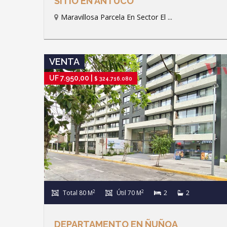
SITIO EN ANTUCO
Maravillosa Parcela En Sector El ...
IR A FICHA DE PROPIEDAD
VENTA
UF 7.950,00 |
$ 324.716.080
2
2
Total 80 M
Útil 70 M
2
2
DEPARTAMENTO EN ÑUÑOA