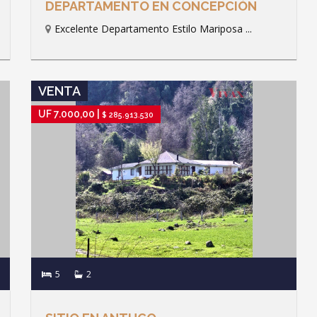
DEPARTAMENTO EN CONCEPCIÓN
Excelente Departamento Estilo Mariposa ...
IR A FICHA DE PROPIEDAD
VENTA
UF 7.000,00 |
$ 285.913.530
5
2