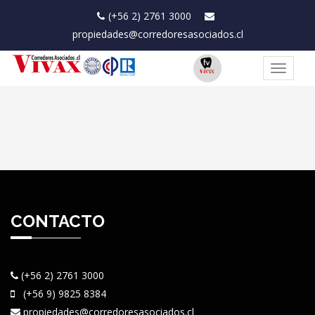
(+56 2) 2761 3000
propiedades@corredoresasociados.cl
Toggle
navigat
CONTACTO
(+56 2) 2761 3000
(+56 9) 9825 8384
propiedades@corredoresasociados.cl