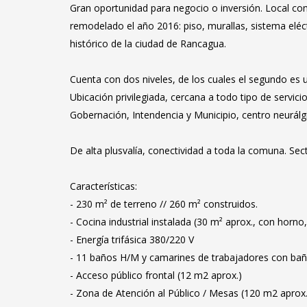
Gran oportunidad para negocio o inversión. Local co
remodelado el año 2016: piso, murallas, sistema eléc
histórico de la ciudad de Rancagua.
Cuenta con dos niveles, de los cuales el segundo es 
Ubicación privilegiada, cercana a todo tipo de servici
Gobernación, Intendencia y Municipio, centro neurálgi
De alta plusvalía, conectividad a toda la comuna. Se
Características:
- 230 m² de terreno // 260 m² construidos.
- Cocina industrial instalada (30 m² aprox., con horno,
- Energía trifásica 380/220 V
- 11 baños H/M y camarines de trabajadores con baño
- Acceso público frontal (12 m2 aprox.)
- Zona de Atención al Público / Mesas (120 m2 aprox.