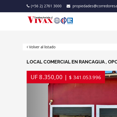
(+56 2) 2761 3000
propiedades@corredoresa
Volver al listado
LOCAL COMERCIAL EN RANCAGUA , OP
Previous
UF 8.350,00 |
$ 341.053.996