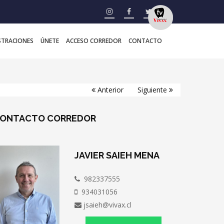
STRACIONES
ÚNETE
ACCESO CORREDOR
CONTACTO
Anterior
Siguiente
ONTACTO
CORREDOR
JAVIER SAIEH MENA
982337555
934031056
jsaieh@vivax.cl