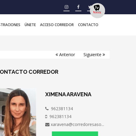
STRACIONES
ÚNETE
ACCESO CORREDOR
CONTACTO
Anterior
Siguiente
ONTACTO
CORREDOR
XIMENA ARAVENA
962381134
962381134
xaravena@corredoresaso...