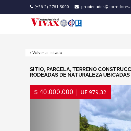
(+56 2) 2761 3000
propiedades@corredoresa
Volver al listado
SITIO, PARCELA, TERRENO CONSTRUC
RODEADAS DE NATURALEZA UBICADAS A
Previous
$ 40.000.000 |
UF 979,32