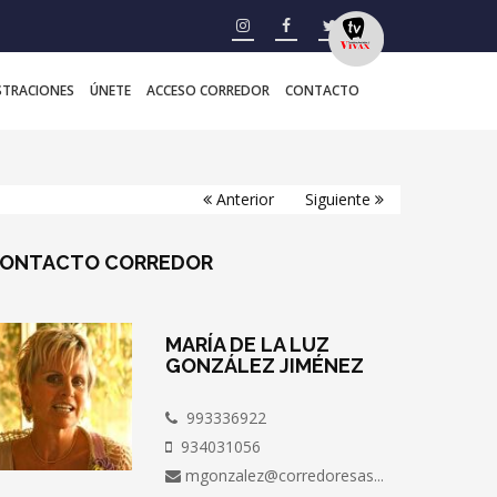
STRACIONES
ÚNETE
ACCESO CORREDOR
CONTACTO
Anterior
Siguiente
ONTACTO
CORREDOR
MARÍA DE LA LUZ
GONZÁLEZ JIMÉNEZ
993336922
934031056
mgonzalez@corredoresas...