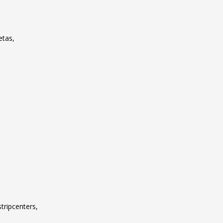
etas,
tripcenters,