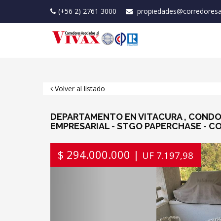
(+56 2) 2761 3000
propiedades@corredoresa
Volver al listado
DEPARTAMENTO EN VITACURA , CONDOM
EMPRESARIAL - STGO PAPERCHASE - C
Previous
$ 294.000.000 |
UF 7.197,98