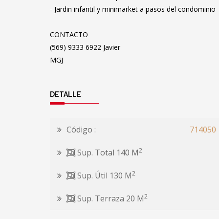
- Jardin infantil y minimarket a pasos del condominio
CONTACTO
(569) 9333 6922 Javier
MGJ
DETALLE
Código :
714050
2
Sup. Total 140 M
2
Sup. Útil 130 M
2
Sup. Terraza 20 M