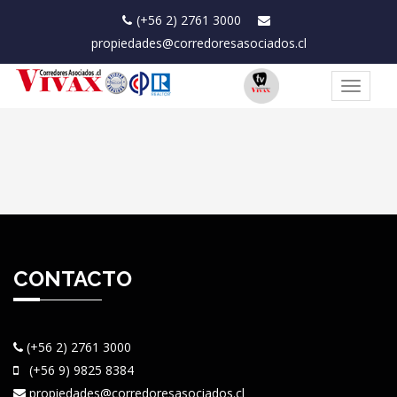
(+56 2) 2761 3000
propiedades@corredoresasociados.cl
Toggle
navigat
CONTACTO
(+56 2) 2761 3000
(+56 9) 9825 8384
propiedades@corredoresasociados.cl