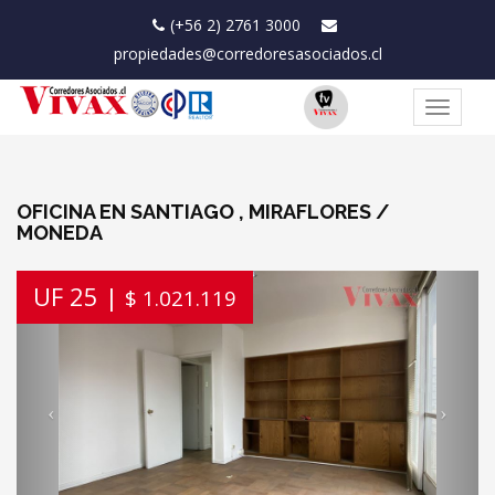
(+56 2) 2761 3000
propiedades@corredoresasociados.cl
Toggle
navigat
OFICINA EN SANTIAGO , MIRAFLORES /
MONEDA
Previous
Next
UF 25 |
$ 1.021.119