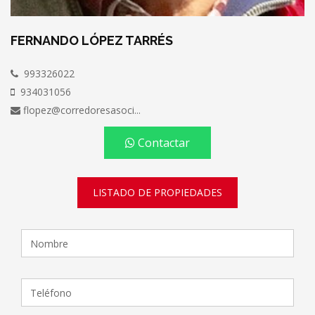
FERNANDO LÓPEZ TARRÉS
993326022
934031056
flopez@corredoresasoci...
Contactar
LISTADO DE PROPIEDADES