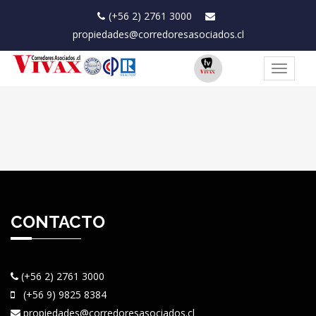
(+56 2) 2761 3000
propiedades@corredoresasociados.cl
Toggle
navigat
CONTACTO
(+56 2) 2761 3000
(+56 9) 9825 8384
propiedades@corredoresasociados.cl