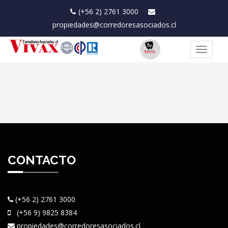
(+56 2) 2761 3000
propiedades@corredoresasociados.cl
Toggle
navigat
CONTACTO
(+56 2) 2761 3000
(+56 9) 9825 8384
propiedades@corredoresasociados.cl